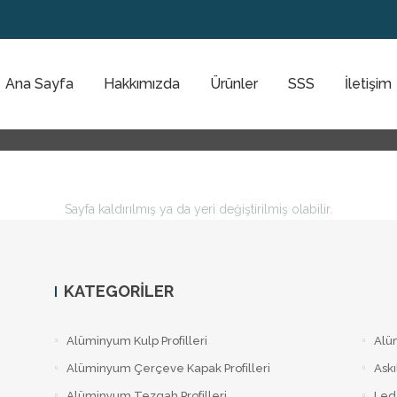
Ana Sayfa
Hakkımızda
Ürünler
SSS
İletişim
Sayfa kaldırılmış ya da yeri değiştirilmiş olabilir.
KATEGORILER
Alüminyum Kulp Profilleri
Alü
Alüminyum Çerçeve Kаpаk Profilleri
Askı
Alüminyum Tezgah Profilleri
Led 