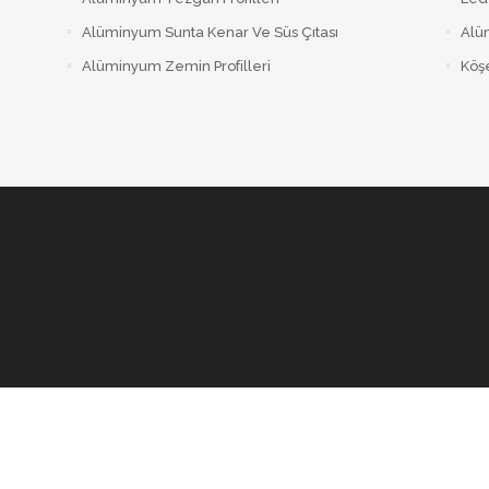
Alüminyum Sunta Kenar Ve Süs Çıtası
Alüm
Alüminyum Zemin Profilleri
Köşe