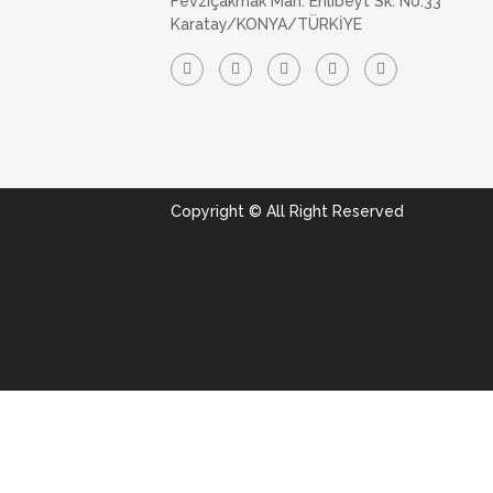
Fevziçakmak Mah. Ehlibeyt Sk. No:33
Karatay/KONYA/TÜRKİYE
Copyright © All Right Reserved