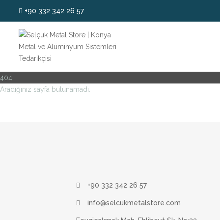
+90 332 342 26 57
404
Aradığınız sayfa bulunamadı.
+90 332 342 26 57
info@selcukmetalstore.com