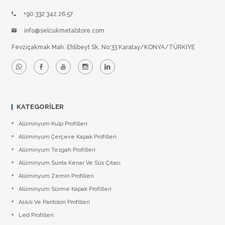
+90 332 342 26 57
info@selcukmetalstore.com
Fevziçakmak Mah. Ehlibeyt Sk. No:33 Karatay/KONYA/TÜRKİYE
KATEGORILER
Alüminyum Kulp Profilleri
Alüminyum Çerçeve Kаpаk Profilleri
Alüminyum Tezgah Profilleri
Alüminyum Sunta Kenar Ve Süs Çıtası
Alüminyum Zemin Profilleri
Alüminyum Sürme Kapak Profilleri
Askılı Ve Pantolon Profilleri
Led Profilleri