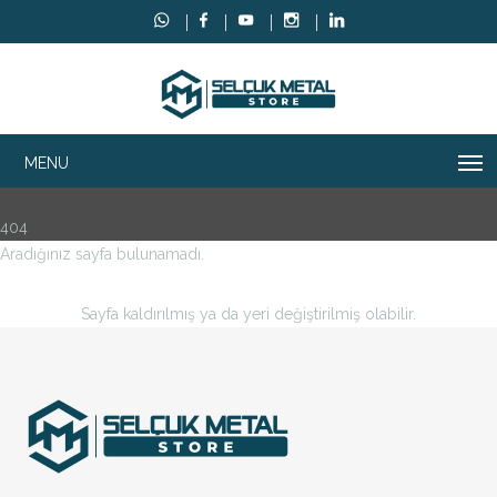
404
Aradığınız sayfa bulunamadı.
Sayfa kaldırılmış ya da yeri değiştirilmiş olabilir.