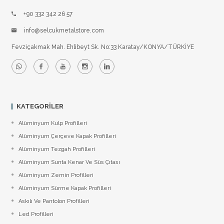
+90 332 342 26 57
info@selcukmetalstore.com
Fevziçakmak Mah. Ehlibeyt Sk. No:33 Karatay/KONYA/TÜRKİYE
KATEGORILER
Alüminyum Kulp Profilleri
Alüminyum Çerçeve Kаpаk Profilleri
Alüminyum Tezgah Profilleri
Alüminyum Sunta Kenar Ve Süs Çıtası
Alüminyum Zemin Profilleri
Alüminyum Sürme Kapak Profilleri
Askılı Ve Pantolon Profilleri
Led Profilleri