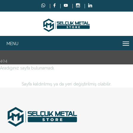
404
Aradığınız sayfa bulunamadı.
Sayfa kaldırılmış ya da yeri değiştirilmiş olabilir.