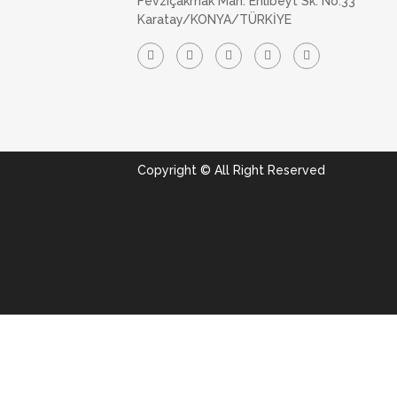
Fevziçakmak Mah. Ehlibeyt Sk. No:33
Karatay/KONYA/TÜRKİYE
Copyright © All Right Reserved