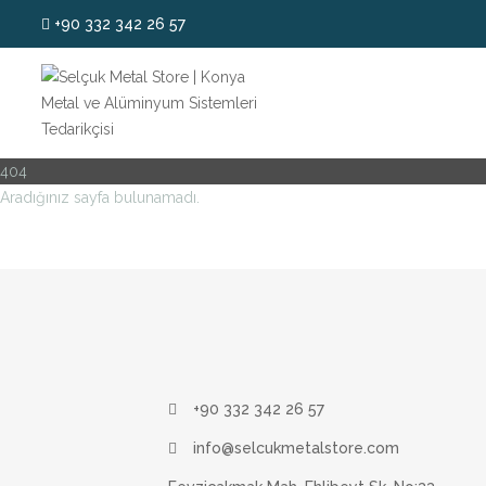
+90 332 342 26 57
404
Aradığınız sayfa bulunamadı.
+90 332 342 26 57
info@selcukmetalstore.com