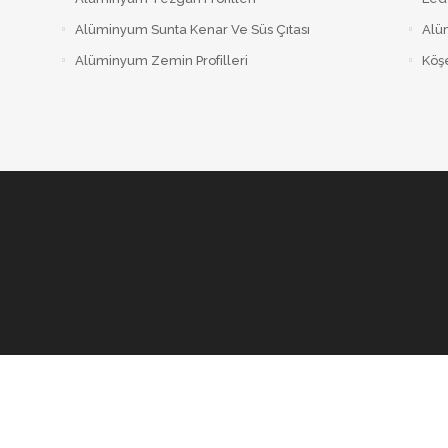
Alüminyum Sunta Kenar Ve Süs Çıtası
Alüm
Alüminyum Zemin Profilleri
Köşe