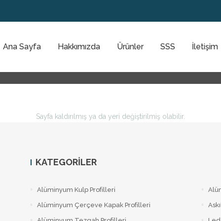
Ana Sayfa
Hakkımızda
Ürünler
SSS
İletişim
Sayfa kaldırılmış ya da yeri değiştirilmiş olabilir.
KATEGORILER
Alüminyum Kulp Profilleri
Alü
Alüminyum Çerçeve Kаpаk Profilleri
Askı
Alüminyum Tezgah Profilleri
Led 