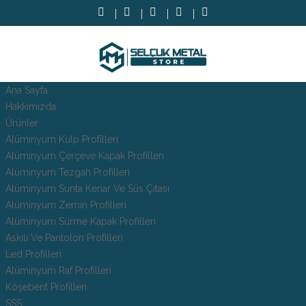
Ana Sayfa
Hakkımızda
Ürünler
Alüminyum Kulp Profilleri
Alüminyum Çerçeve Kаpаk Profilleri
Alüminyum Tezgah Profilleri
Alüminyum Sunta Kenar Ve Süs Çıtası
Alüminyum Zemin Profilleri
Alüminyum Sürme Kapak Profilleri
Askılı Ve Pantolon Profilleri
Led Profilleri
Alüminyum Raf Profilleri
Köşebent Profilleri
SSS