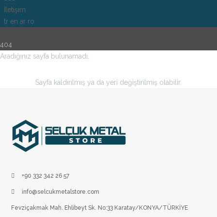
İletişim
tr
en
ar
ro
404
Aradığınız sayfa bulunamadı.
Sayfa kaldırılmış ya da yeri değiştirilmiş olabilir.
+90 332 342 26 57
info@selcukmetalstore.com
Fevziçakmak Mah. Ehlibeyt Sk. No:33 Karatay/KONYA/TÜRKİYE