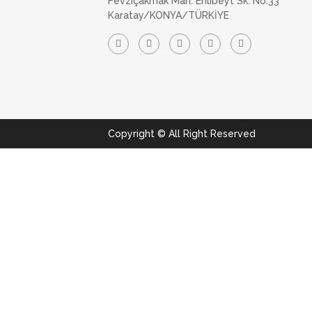
Fevziçakmak Mah. Ehlibeyt Sk. No:33
Karatay/KONYA/TÜRKİYE
Copyright © All Right Reserved