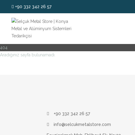
+90 332 342 26 57
404
Aradığınız sayfa bulunamadı.
+90 332 342 26 57
info@selcukmetalstore.com