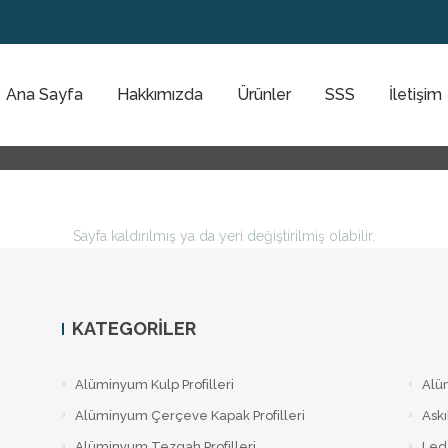
Ana Sayfa
Hakkımızda
Ürünler
SSS
İletişim
Sayfa kaldırılmış ya da yeri değiştirilmiş olabilir.
KATEGORILER
Alüminyum Kulp Profilleri
Alü
Alüminyum Çerçeve Kаpаk Profilleri
Askı
Alüminyum Tezgah Profilleri
Led 