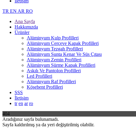
İletişim
TR
EN
AR
RO
Ana Sayfa
Hakkımızda
Ürünler
Alüminyum Kulp Profilleri
Alüminyum Çerçeve Kаpаk Profilleri
Alüminyum Tezgah Profilleri
Alüminyum Sunta Kenar Ve Süs Çıtası
Alüminyum Zemin Profilleri
Alüminyum Sürme Kapak Profilleri
Askılı Ve Pantolon Profilleri
Led Profilleri
Alüminyum Raf Profilleri
Köşebent Profilleri
SSS
İletişim
tr
en
ar
ro
404
Aradığınız sayfa bulunamadı.
Sayfa kaldırılmış ya da yeri değiştirilmiş olabilir.