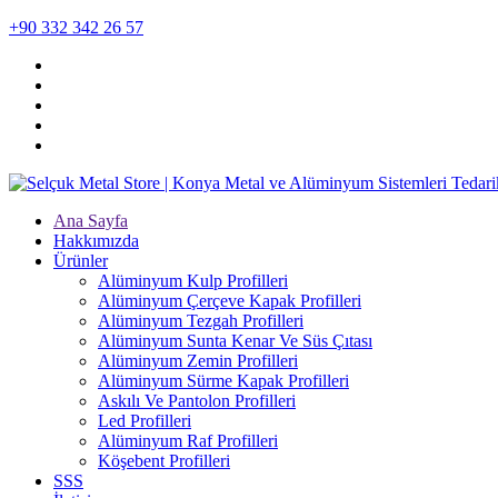
+90 332 342 26 57
Ana Sayfa
Hakkımızda
Ürünler
Alüminyum Kulp Profilleri
Alüminyum Çerçeve Kаpаk Profilleri
Alüminyum Tezgah Profilleri
Alüminyum Sunta Kenar Ve Süs Çıtası
Alüminyum Zemin Profilleri
Alüminyum Sürme Kapak Profilleri
Askılı Ve Pantolon Profilleri
Led Profilleri
Alüminyum Raf Profilleri
Köşebent Profilleri
SSS