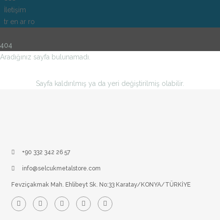
İletişim
tr
en
ar
ro
404
Aradığınız sayfa bulunamadı.
Sayfa kaldırılmış ya da yeri değiştirilmiş olabilir.
+90 332 342 26 57
info@selcukmetalstore.com
Fevziçakmak Mah. Ehlibeyt Sk. No:33 Karatay/KONYA/TÜRKİYE