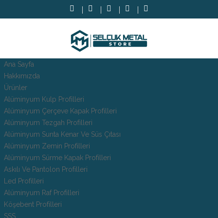
Ana Sayfa
Hakkımızda
Ürünler
Alüminyum Kulp Profilleri
Alüminyum Çerçeve Kаpаk Profilleri
Alüminyum Tezgah Profilleri
Alüminyum Sunta Kenar Ve Süs Çıtası
Alüminyum Zemin Profilleri
Alüminyum Sürme Kapak Profilleri
Askılı Ve Pantolon Profilleri
Led Profilleri
Alüminyum Raf Profilleri
Köşebent Profilleri
SSS