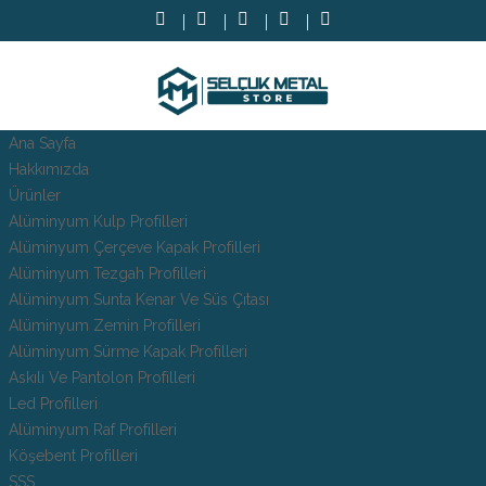
Ana Sayfa
Hakkımızda
Ürünler
Alüminyum Kulp Profilleri
Alüminyum Çerçeve Kаpаk Profilleri
Alüminyum Tezgah Profilleri
Alüminyum Sunta Kenar Ve Süs Çıtası
Alüminyum Zemin Profilleri
Alüminyum Sürme Kapak Profilleri
Askılı Ve Pantolon Profilleri
Led Profilleri
Alüminyum Raf Profilleri
Köşebent Profilleri
SSS