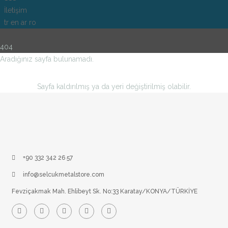
İletişim
tr
en
ar
ro
404
Aradığınız sayfa bulunamadı.
Sayfa kaldırılmış ya da yeri değiştirilmiş olabilir.
+90 332 342 26 57
info@selcukmetalstore.com
Fevziçakmak Mah. Ehlibeyt Sk. No:33 Karatay/KONYA/TÜRKİYE