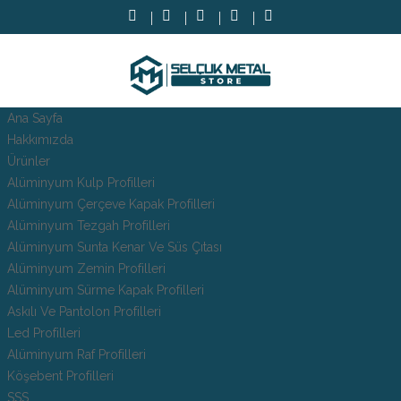
Ana Sayfa
Hakkımızda
Ürünler
Alüminyum Kulp Profilleri
Alüminyum Çerçeve Kаpаk Profilleri
Alüminyum Tezgah Profilleri
Alüminyum Sunta Kenar Ve Süs Çıtası
Alüminyum Zemin Profilleri
Alüminyum Sürme Kapak Profilleri
Askılı Ve Pantolon Profilleri
Led Profilleri
Alüminyum Raf Profilleri
Köşebent Profilleri
SSS