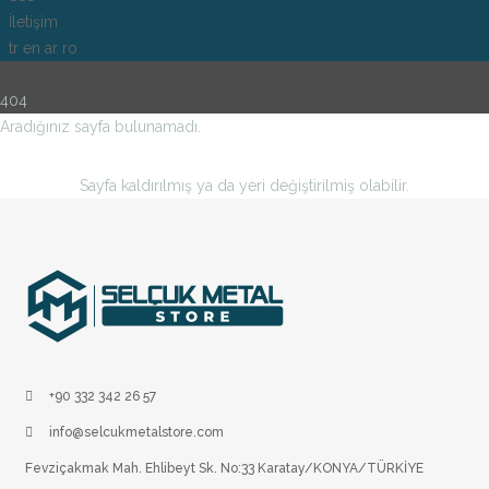
İletişim
tr
en
ar
ro
404
Aradığınız sayfa bulunamadı.
Sayfa kaldırılmış ya da yeri değiştirilmiş olabilir.
+90 332 342 26 57
info@selcukmetalstore.com
Fevziçakmak Mah. Ehlibeyt Sk. No:33 Karatay/KONYA/TÜRKİYE