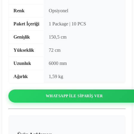
Renk
Opsiyonel
Paket İçeriği
1 Package | 10 PCS
Genişlik
150,5 cm
Yükseklik
72 cm
Uzunluk
6000 mm
Ağırlık
1,59 kg
WHATSAPP ILE SIPARIŞ VER