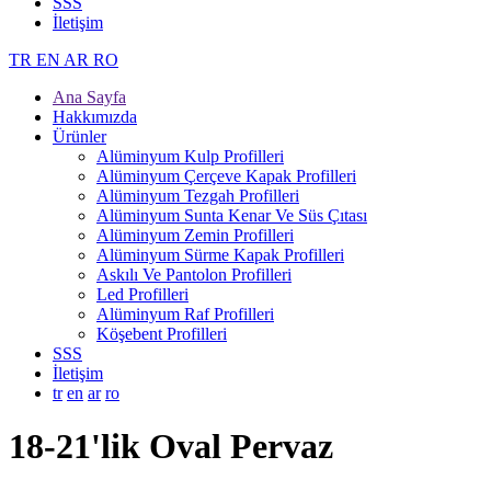
SSS
İletişim
TR
EN
AR
RO
Ana Sayfa
Hakkımızda
Ürünler
Alüminyum Kulp Profilleri
Alüminyum Çerçeve Kаpаk Profilleri
Alüminyum Tezgah Profilleri
Alüminyum Sunta Kenar Ve Süs Çıtası
Alüminyum Zemin Profilleri
Alüminyum Sürme Kapak Profilleri
Askılı Ve Pantolon Profilleri
Led Profilleri
Alüminyum Raf Profilleri
Köşebent Profilleri
SSS
İletişim
tr
en
ar
ro
18-21'lik Oval Pervaz