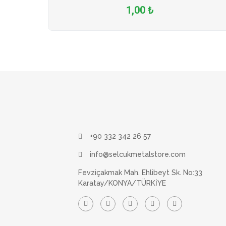
1,00 ₺
+90 332 342 26 57
info@selcukmetalstore.com
Fevziçakmak Mah. Ehlibeyt Sk. No:33
Karatay/KONYA/TÜRKİYE