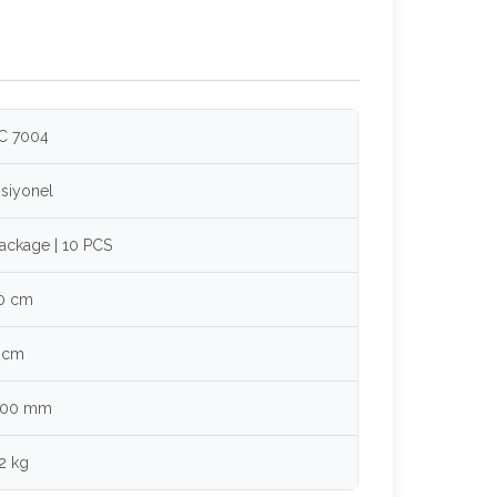
C 7004
siyonel
Package | 10 PCS
0 cm
 cm
000 mm
92 kg