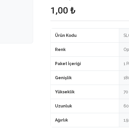
1,00 ₺
Ürün Kodu
SL
Renk
Op
Paket İçeriği
1 
Genişlik
18
Yükseklik
70
Uzunluk
6
Ağırlık
1,