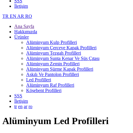
SSS
İletişim
TR
EN
AR
RO
Ana Sayfa
Hakkımızda
Ürünler
Alüminyum Kulp Profilleri
Alüminyum Çerçeve Kаpаk Profilleri
Alüminyum Tezgah Profilleri
Alüminyum Sunta Kenar Ve Süs Çıtası
Alüminyum Zemin Profilleri
Alüminyum Sürme Kapak Profilleri
Askılı Ve Pantolon Profilleri
Led Profilleri
Alüminyum Raf Profilleri
Köşebent Profilleri
SSS
İletişim
tr
en
ar
ro
Alüminyum Led Profilleri