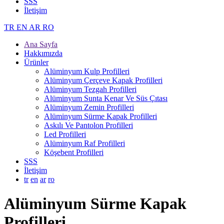
SSS
İletişim
TR
EN
AR
RO
Ana Sayfa
Hakkımızda
Ürünler
Alüminyum Kulp Profilleri
Alüminyum Çerçeve Kаpаk Profilleri
Alüminyum Tezgah Profilleri
Alüminyum Sunta Kenar Ve Süs Çıtası
Alüminyum Zemin Profilleri
Alüminyum Sürme Kapak Profilleri
Askılı Ve Pantolon Profilleri
Led Profilleri
Alüminyum Raf Profilleri
Köşebent Profilleri
SSS
İletişim
tr
en
ar
ro
Alüminyum Sürme Kapak
Profilleri