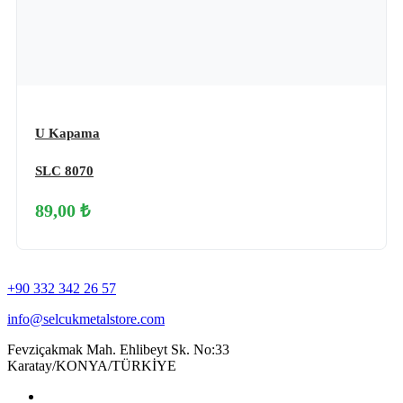
U Kapama
SLC 8070
89,00 ₺
+90 332 342 26 57
info@selcukmetalstore.com
Fevziçakmak Mah. Ehlibeyt Sk. No:33
Karatay/KONYA/TÜRKİYE