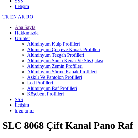
SSS
İletişim
TR
EN
AR
RO
Ana Sayfa
Hakkımızda
Ürünler
Alüminyum Kulp Profilleri
Alüminyum Çerçeve Kаpаk Profilleri
Alüminyum Tezgah Profilleri
Alüminyum Sunta Kenar Ve Süs Çıtası
Alüminyum Zemin Profilleri
Alüminyum Sürme Kapak Profilleri
Askılı Ve Pantolon Profilleri
Led Profilleri
Alüminyum Raf Profilleri
Köşebent Profilleri
SSS
İletişim
tr
en
ar
ro
SLC 8068 Çift Kanal Pano Raf