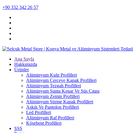
+90 332 342 26 57
Ana Sayfa
Hakkımızda
Ürünler
Alüminyum Kulp Profilleri
Alüminyum Çerçeve Kаpаk Profilleri
Alüminyum Tezgah Profilleri
Alüminyum Sunta Kenar Ve Süs Çıtası
Alüminyum Zemin Profilleri
Alüminyum Sürme Kapak Profilleri
Askılı Ve Pantolon Profilleri
Led Profilleri
Alüminyum Raf Profilleri
Köşebent Profilleri
SSS