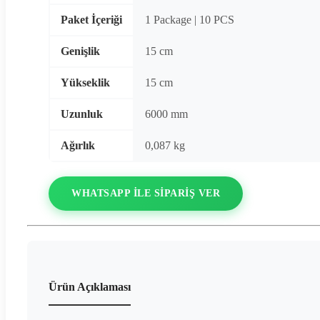
Paket İçeriği
1 Package | 10 PCS
Genişlik
15 cm
Yükseklik
15 cm
Uzunluk
6000 mm
Ağırlık
0,087 kg
WHATSAPP ILE SIPARIŞ VER
Ürün Açıklaması