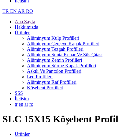
İletişim
TR
EN
AR
RO
Ana Sayfa
Hakkımızda
Ürünler
Alüminyum Kulp Profilleri
Alüminyum Çerçeve Kаpаk Profilleri
Alüminyum Tezgah Profilleri
Alüminyum Sunta Kenar Ve Süs Çıtası
Alüminyum Zemin Profilleri
Alüminyum Sürme Kapak Profilleri
Askılı Ve Pantolon Profilleri
Led Profilleri
Alüminyum Raf Profilleri
Köşebent Profilleri
SSS
İletişim
tr
en
ar
ro
SLC 15X15 Köşebent Profil
Ürünler