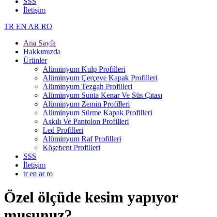
SSS
İletişim
TR
EN
AR
RO
Ana Sayfa
Hakkımızda
Ürünler
Alüminyum Kulp Profilleri
Alüminyum Çerçeve Kаpаk Profilleri
Alüminyum Tezgah Profilleri
Alüminyum Sunta Kenar Ve Süs Çıtası
Alüminyum Zemin Profilleri
Alüminyum Sürme Kapak Profilleri
Askılı Ve Pantolon Profilleri
Led Profilleri
Alüminyum Raf Profilleri
Köşebent Profilleri
SSS
İletişim
tr
en
ar
ro
Özel ölçüde kesim yapıyor
musunuz?