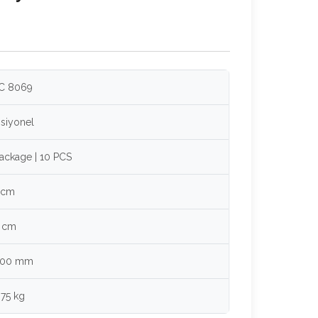
C 8069
siyonel
Package | 10 PCS
 cm
 cm
000 mm
375 kg