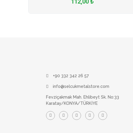
112,00 ₺
+90 332 342 26 57
info@selcukmetalstore.com
Fevziçakmak Mah. Ehlibeyt Sk. No:33
Karatay/KONYA/TÜRKİYE