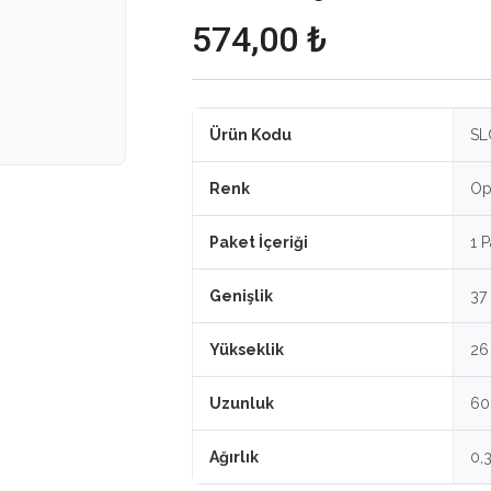
574,00 ₺
Ürün Kodu
SL
Renk
Op
Paket İçeriği
1 
Genişlik
37
Yükseklik
26
Uzunluk
6
Ağırlık
0,