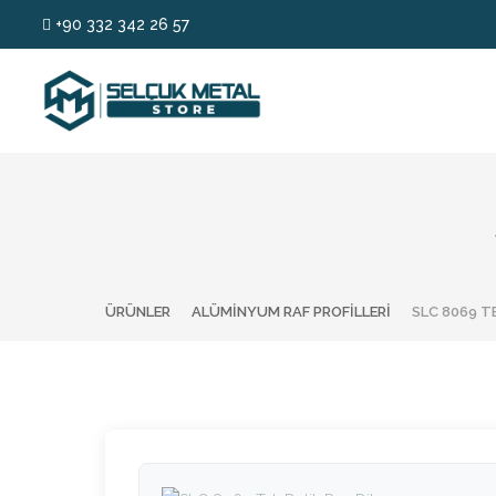
+90 332 342 26 57
ÜRÜNLER
ALÜMINYUM RAF PROFILLERI
SLC 8069 T