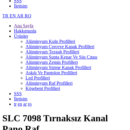
SSS
İletişim
TR
EN
AR
RO
Ana Sayfa
Hakkımızda
Ürünler
Alüminyum Kulp Profilleri
Alüminyum Çerçeve Kаpаk Profilleri
Alüminyum Tezgah Profilleri
Alüminyum Sunta Kenar Ve Süs Çıtası
Alüminyum Zemin Profilleri
Alüminyum Sürme Kapak Profilleri
Askılı Ve Pantolon Profilleri
Led Profilleri
Alüminyum Raf Profilleri
Köşebent Profilleri
SSS
İletişim
tr
en
ar
ro
SLC 7098 Tırnaksız Kanal
Pano Raf