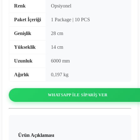
Renk
Opsiyonel
Paket İçeriği
1 Package | 10 PCS
Genişlik
28 cm
Yükseklik
14 cm
Uzunluk
6000 mm
Ağırlık
0,197 kg
WHATSAPP ILE SIPARIŞ VER
Ürün Açıklaması