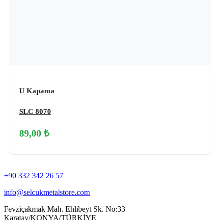
U Kapama
SLC 8070
89,00 ₺
+90 332 342 26 57
info@selcukmetalstore.com
Fevziçakmak Mah. Ehlibeyt Sk. No:33
Karatay/KONYA/TÜRKİYE