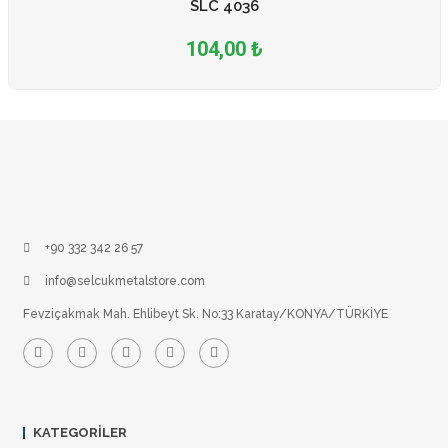
SLC 4036
104,00 ₺
+90 332 342 26 57
info@selcukmetalstore.com
Fevziçakmak Mah. Ehlibeyt Sk. No:33 Karatay/KONYA/TÜRKİYE
KATEGORILER