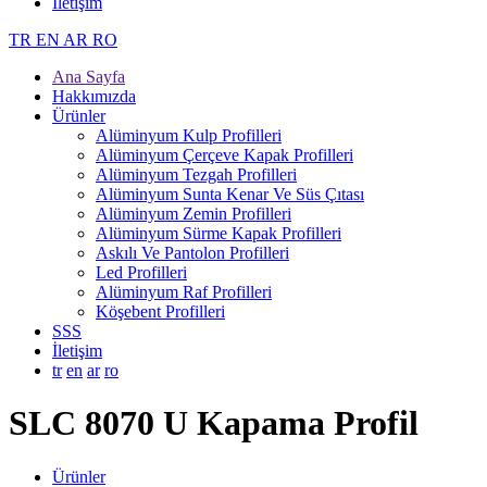
İletişim
TR
EN
AR
RO
Ana Sayfa
Hakkımızda
Ürünler
Alüminyum Kulp Profilleri
Alüminyum Çerçeve Kаpаk Profilleri
Alüminyum Tezgah Profilleri
Alüminyum Sunta Kenar Ve Süs Çıtası
Alüminyum Zemin Profilleri
Alüminyum Sürme Kapak Profilleri
Askılı Ve Pantolon Profilleri
Led Profilleri
Alüminyum Raf Profilleri
Köşebent Profilleri
SSS
İletişim
tr
en
ar
ro
SLC 8070 U Kapama Profil
Ürünler