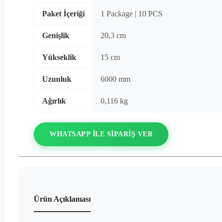
Paket İçeriği
1 Package | 10 PCS
Genişlik
20,3 cm
Yükseklik
15 cm
Uzunluk
6000 mm
Ağırlık
0,116 kg
WHATSAPP ILE SIPARIŞ VER
Ürün Açıklaması