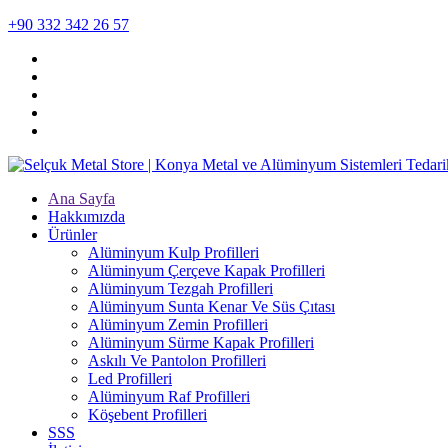
+90 332 342 26 57
Ana Sayfa
Hakkımızda
Ürünler
Alüminyum Kulp Profilleri
Alüminyum Çerçeve Kаpаk Profilleri
Alüminyum Tezgah Profilleri
Alüminyum Sunta Kenar Ve Süs Çıtası
Alüminyum Zemin Profilleri
Alüminyum Sürme Kapak Profilleri
Askılı Ve Pantolon Profilleri
Led Profilleri
Alüminyum Raf Profilleri
Köşebent Profilleri
SSS