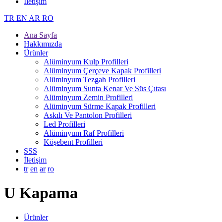
İletişim
TR
EN
AR
RO
Ana Sayfa
Hakkımızda
Ürünler
Alüminyum Kulp Profilleri
Alüminyum Çerçeve Kаpаk Profilleri
Alüminyum Tezgah Profilleri
Alüminyum Sunta Kenar Ve Süs Çıtası
Alüminyum Zemin Profilleri
Alüminyum Sürme Kapak Profilleri
Askılı Ve Pantolon Profilleri
Led Profilleri
Alüminyum Raf Profilleri
Köşebent Profilleri
SSS
İletişim
tr
en
ar
ro
U Kapama
Ürünler