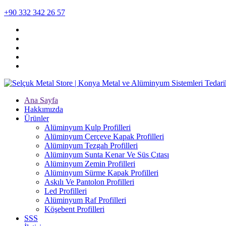
+90 332 342 26 57
Ana Sayfa
Hakkımızda
Ürünler
Alüminyum Kulp Profilleri
Alüminyum Çerçeve Kаpаk Profilleri
Alüminyum Tezgah Profilleri
Alüminyum Sunta Kenar Ve Süs Çıtası
Alüminyum Zemin Profilleri
Alüminyum Sürme Kapak Profilleri
Askılı Ve Pantolon Profilleri
Led Profilleri
Alüminyum Raf Profilleri
Köşebent Profilleri
SSS